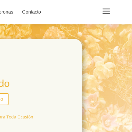
a
oronas
Contacto
ido
to
ara Toda Ocasión