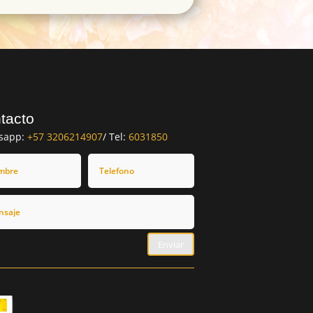
tacto
sapp:
+57 3206214907
/ Tel:
6031850
Enviar