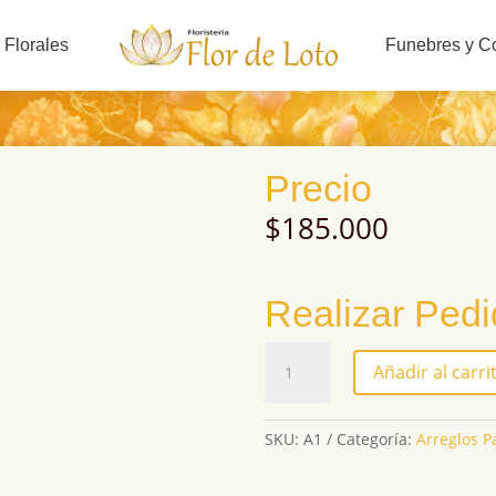
 Florales
Funebres y C
Precio
$
185.000
Realizar Ped
A1
Añadir al carri
cantidad
SKU:
A1
Categoría:
Arreglos P