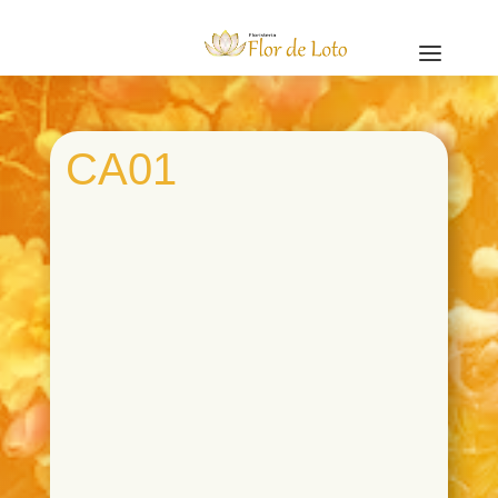
a
CA01