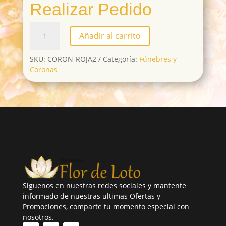
Realizar Pedido
CORON-
Añadir al carrito
ROJA2
cantidad
SKU:
CORON-ROJA2
Categoría:
Fúnebres y
Coronas
Siguenos en nuestras redes sociales y mantente
informado de nuestras ultimas Ofertas y
Promociones, comparte tu momento especial con
nosotros.