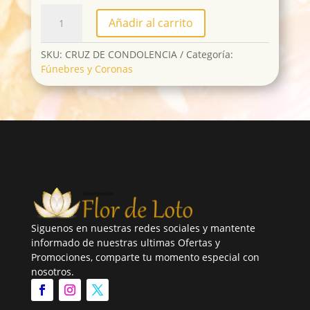
CRUZ
Añadir al carrito
DE
CONDOLENCIA
cantidad
SKU:
CRUZ DE CONDOLENCIA
Categoría:
Fúnebres y Coronas
Siguenos en nuestras redes sociales y mantente
informado de nuestras ultimas Ofertas y
Promociones, comparte tu momento especial con
nosotros.