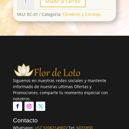
Añadir al carrito
01
cantidad
SKU:
EC-01
Categoría:
Fúnebres y Coronas
Siguenos en nuestras redes sociales y mantente
informado de nuestras ultimas Ofertas y
Promociones, comparte tu momento especial con
nosotros.
Contacto
Whatsapp:
+57 3206214907
/ Tel:
6031850