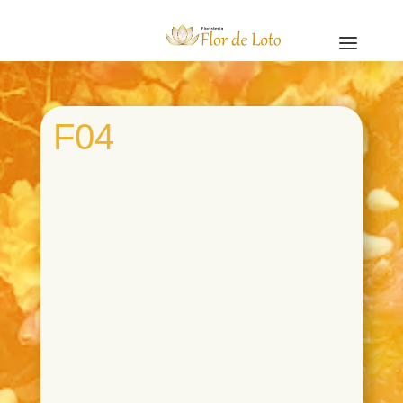
a
F04