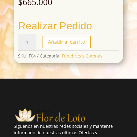
$
665.000
Realizar Pedido
F04
Añadir al carrito
cantidad
SKU:
F04
Categoría:
Fúnebres y Coronas
Siguenos en nuestras redes sociales y mantente
informado de nuestras ultimas Ofertas y