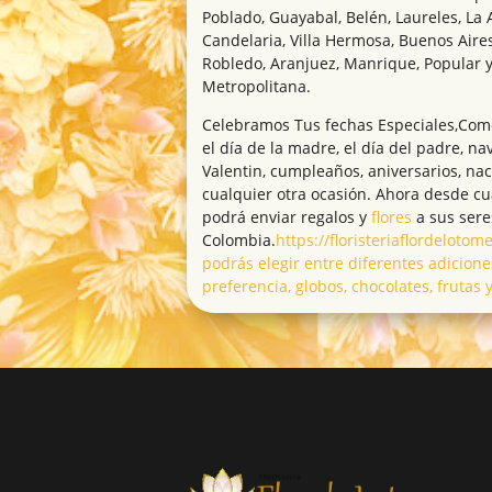
Poblado, Guayabal, Belén, Laureles, La 
Candelaria, Villa Hermosa, Buenos Aires
Robledo, Aranjuez, Manrique, Popular y
Metropolitana.
Celebramos Tus fechas Especiales,Como 
el día de la madre, el día del padre, na
Valentin, cumpleaños, aniversarios, na
cualquier otra ocasión. Ahora desde c
podrá enviar regalos y
flores
a sus sere
Colombia.
https://floristeriaflordeloto
podrás elegir entre diferentes adicione
preferencia, globos, chocolates, frutas 