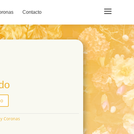
a
oronas
Contacto
ido
to
 y Coronas