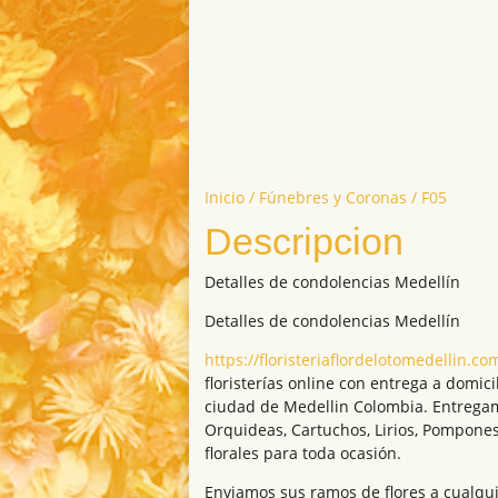
Inicio
/
Fúnebres y Coronas
/ F05
Descripcion
Detalles de condolencias Medellín
Detalles de condolencias Medellín
https://floristeriaflordelotomedellin.co
floristerías online con entrega a domici
ciudad de Medellin Colombia. Entrega
Orquideas, Cartuchos, Lirios, Pompones
florales para toda ocasión.
Enviamos sus ramos de flores a cualqui