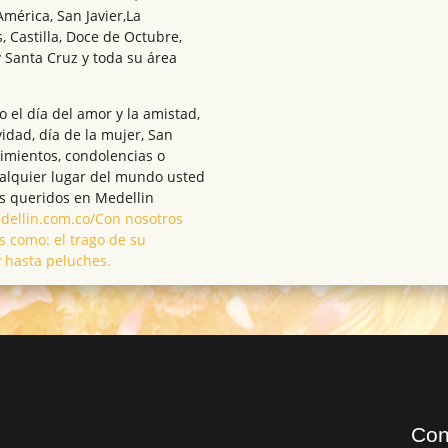
América, San Javier,La
, Castilla, Doce de Octubre,
 Santa Cruz y toda su área
el día del amor y la amistad,
vidad, día de la mujer, San
cimientos, condolencias o
ualquier lugar del mundo usted
s queridos en Medellin
medellin.com.co/Con nosotros
s como: el trago de su
y hasta peluches.
Con