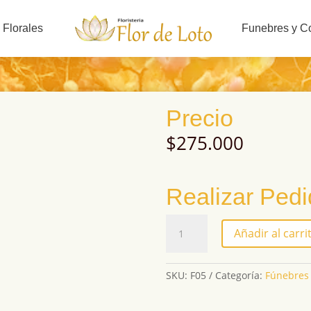
 Florales
Funebres y C
Precio
$
275.000
Realizar Ped
F05
Añadir al carri
cantidad
SKU:
F05
Categoría:
Fúnebres