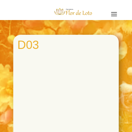
a
D03