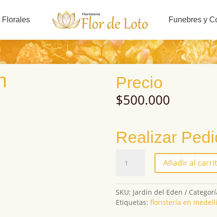
 Florales
Funebres y C
n
Precio
$
500.000
Realizar Ped
Jardín
Añadir al carri
del
Edén
cantidad
SKU:
Jardin del Eden
Categorí
Etiquetas:
floristería en medell