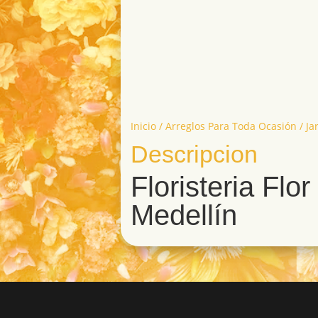
Inicio
/
Arreglos Para Toda Ocasión
/ Ja
Descripcion
Floristeria Flo
Medellín