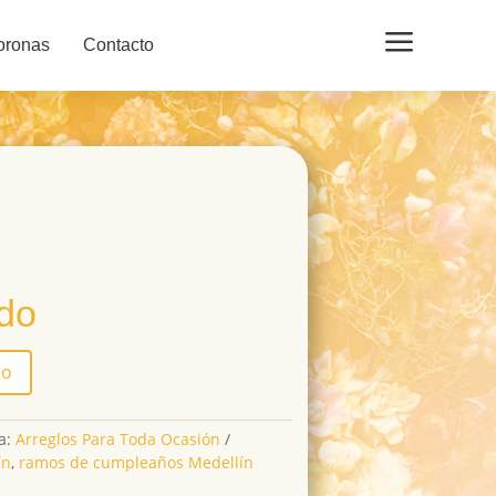
a
oronas
Contacto
ido
to
a:
Arreglos Para Toda Ocasión
ín
,
ramos de cumpleaños Medellín