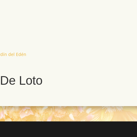
rdín del Edén
r De Loto