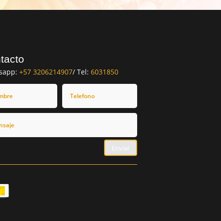
tacto
sapp:
+57 3206214907
/ Tel:
6031850
Enviar