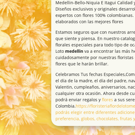
Medellin-Bello-Niquia E Itagui Calidad y
Diseños exclusivos y originales desarr
expertos con flores 100% colombianas.
elaborados con las mejores flores
Estamos seguros que con nuestros arreg
que siente y piensa. En nuestro catalo
florales especiales para todo tipo de oca
Loto
medellin
va a encontrar las más h
cuidadosamente por nuestras floristas
flores que le harán brillar.
Celebramos Tus fechas Especiales,Como 
el día de la madre, el día del padre, na
Valentin, cumpleaños, aniversarios, na
cualquier otra ocasión. Ahora desde c
podrá enviar regalos y
flores
a sus sere
Colombia.
https://floristeriaflordeloto
podrás elegir entre diferentes adicione
preferencia, globos, chocolates, frutas 