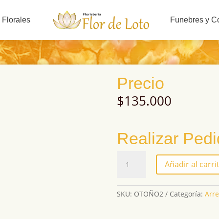
 Florales
Funebres y C
Precio
$
135.000
Realizar Ped
OTOÑO2
Añadir al carri
cantidad
SKU:
OTOÑO2
Categoría:
Arre