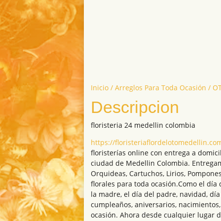
Inicio
/
Arreglos Para Toda Ocasión
/ O
Descripcion
floristeria 24 medellin colombia
https://floristeriaflordelotomedellin.co
floristerías online con entrega a domici
ciudad de Medellin Colombia. Entrega
Orquideas, Cartuchos, Lirios, Pompones
florales para toda ocasión.Como el día 
la madre, el día del padre, navidad, día
cumpleaños, aniversarios, nacimientos,
ocasión. Ahora desde cualquier lugar 