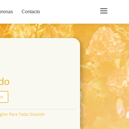
a
oronas
Contacto
ido
to
glos Para Toda Ocasión