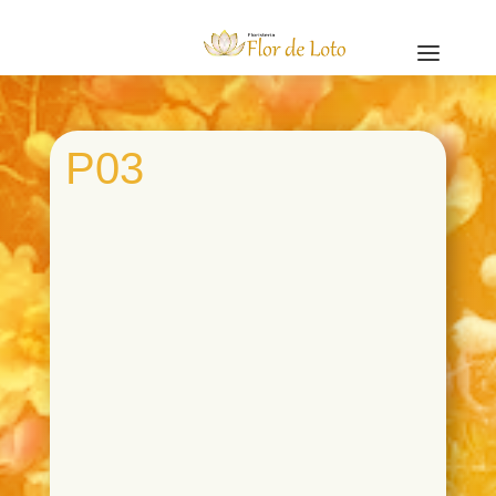
a
P03