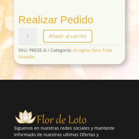
Realizar Pedido
PRESE-
Añadir al carrito
G
cantidad
SKU:
PRESE-G
Categoría:
Arreglos Para Toda
Ocasión
Siguenos en nuestras redes sociales y mantente
informado de nuestras ultimas Ofertas y