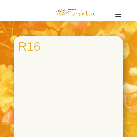
a
R16