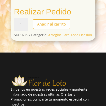
Realizar Pedido
R25
Añadir al carrito
cantidad
SKU:
R25
Categoría:
Arreglos Para Toda Ocasión
Siguenos en nuestras redes sociales y mantente
informado de nuestras ultimas Ofertas y
Promociones, comparte tu momento especial con
nosotros.