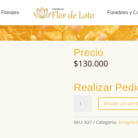
 Florales
Funebres y C
Precio
$
130.000
Realizar Ped
R27
Añadir al carri
cantidad
SKU:
R27
Categoría:
Arreglos 