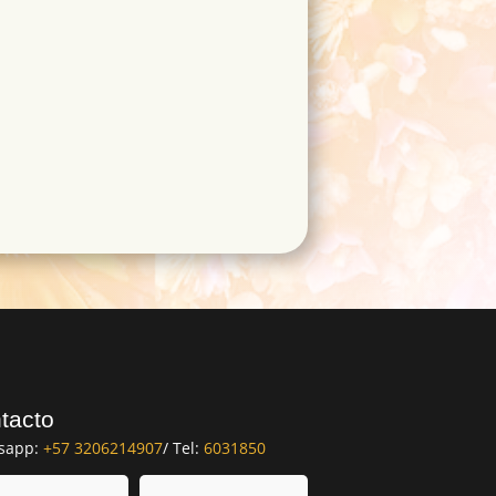
tacto
sapp:
+57 3206214907
/ Tel:
6031850