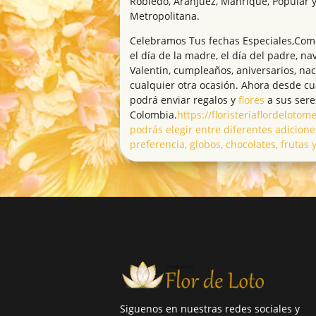
Robledo, Aranjuez, Manrique, Popular y
Metropolitana.
Celebramos Tus fechas Especiales,Como 
el día de la madre, el día del padre, na
Valentin, cumpleaños, aniversarios, na
cualquier otra ocasión. Ahora desde c
podrá enviar regalos y
flores
a sus sere
Colombia.
https://floristeriaflordeloto
podrás elegir entre diferentes adicione
preferencia, globos, chocolates, frutas 
Siguenos en nuestras redes sociales y