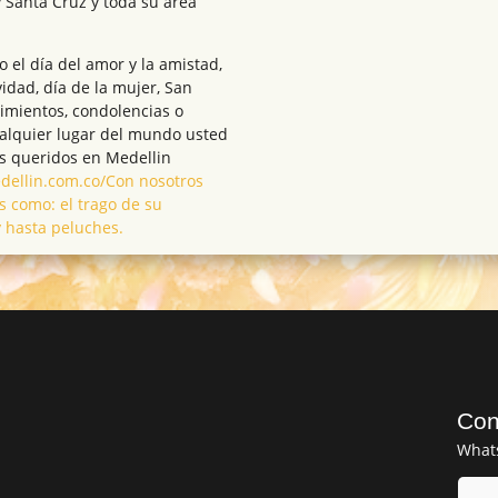
 Santa Cruz y toda su área
el día del amor y la amistad,
vidad, día de la mujer, San
cimientos, condolencias o
ualquier lugar del mundo usted
s queridos en Medellin
medellin.com.co/Con nosotros
s como: el trago de su
y hasta peluches.
Con
What