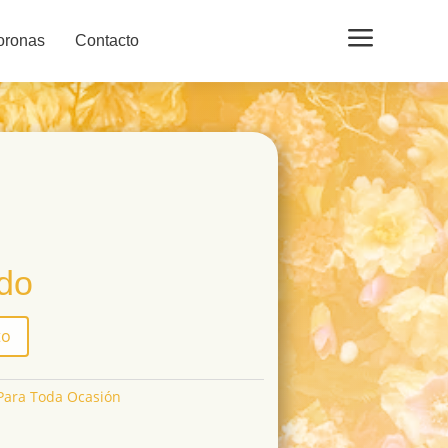
a
oronas
Contacto
ido
to
Para Toda Ocasión