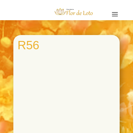
a
R56