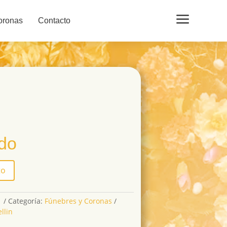
a
oronas
Contacto
ido
to
n
Categoría:
Fúnebres y Coronas
llin