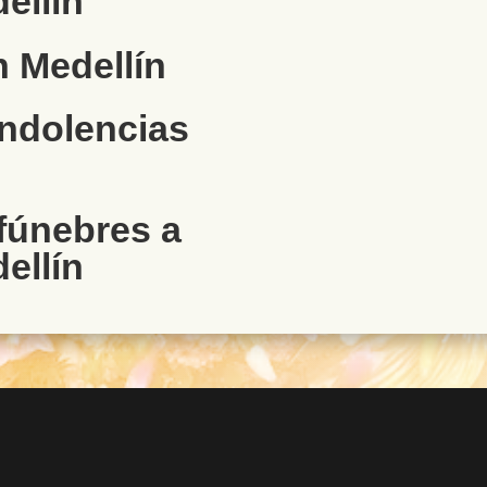
ellín
 Medellín
ondolencias
 fúnebres a
ellín