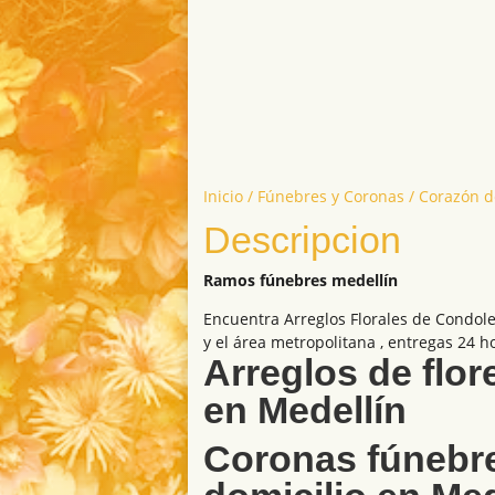
Inicio
/
Fúnebres y Coronas
/ Corazón d
Descripcion
Ramos fúnebres medellín
Encuentra Arreglos Florales de Condol
y el área metropolitana , entregas 24 h
Arreglos de flor
en Medellín
Coronas fúnebr