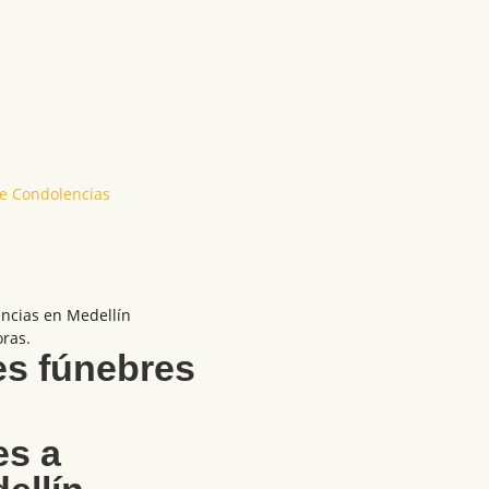
e Condolencias
encias en Medellín
oras.
es fúnebres
es a