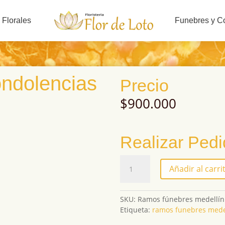
 Florales
Funebres y C
ndolencias
Precio
$
900.000
Realizar Ped
Corazón
Añadir al carri
de
Condolencias
cantidad
SKU:
Ramos fúnebres medellí
Etiqueta:
ramos funebres mede