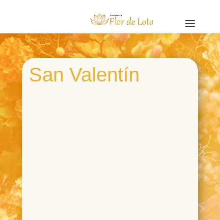
a
San Valentín