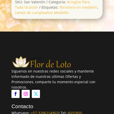
SKU:
San Valentín
Categoría:
Arreglos Para
Toda Ocasión
Etiquetas:
floristería en medellín
,
ramos de cumpleaños Medellín
Siguenos en nuestras redes sociales y mantente
informado de nuestras ultimas Ofertas y
Promociones, comparte tu momento especial con
nosotros.
Contacto
Whatsapp:
+57 3206214907
/ Tel:
6031850