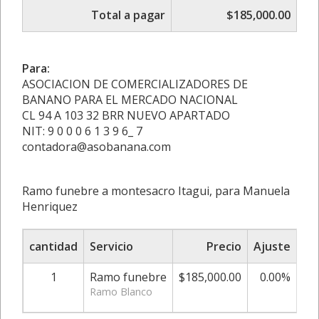
Total a pagar
$185,000.00
Para:
ASOCIACION DE COMERCIALIZADORES DE
BANANO PARA EL MERCADO NACIONAL
CL 94 A 103 32 BRR NUEVO APARTADO
NIT: 9 0 0 0 6 1 3 9 6_ 7
contadora@asobanana.com
Ramo funebre a montesacro Itagui, para Manuela
Henriquez
cantidad
Servicio
Precio
Ajuste
S
1
Ramo funebre
$185,000.00
0.00%
$1
Ramo Blanco