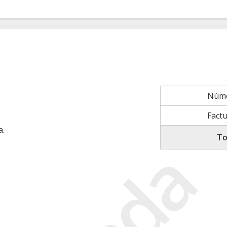
Núme
Factu
a.
To