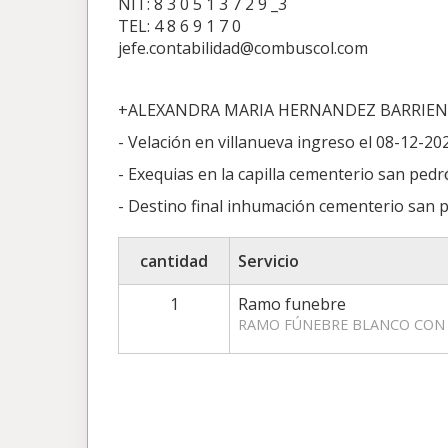
NIT: 8 3 0 5 1 3 7 2 9 _3
TEL: 4 8 6 9 1 7 0
jefe.contabilidad@combuscol.com
+ALEXANDRA MARIA HERNANDEZ BARRIE
- Velación en villanueva ingreso el 08-12-20
- Exequias en la capilla cementerio san ped
- Destino final inhumación cementerio san 
cantidad
Servicio
1
Ramo funebre
RAMO FÚNEBRE BLANCO CON