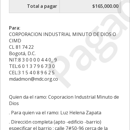
Paga
Total a pagar
$165,000.00
Para:
CORPORACION INDUSTRIAL MINUTO DE DIOS O
CIMD
CL 81 74 22
Bogotá, D.C.
NIT:8 3 0 0 0 0 4 4 0_ 9
TEL:6 0 1 3 7 9 6 7 3 0
CEL:3 1 5 4 0 8 9 6 2 5
mdadmon@mdc.org.co
Quien da el ramo: Coporacion Industrial Minuto de
Dios
. Para quien va el ramo: Luz Helena Zapata
. Dirección completa (apto -edificio -barrio)
especificar el barrio : calle 7#50-96 cerca de la