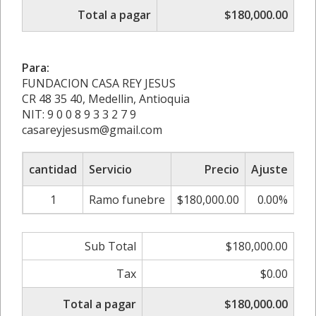
Total a pagar
$180,000.00
Para:
FUNDACION CASA REY JESUS
CR 48 35 40, Medellin, Antioquia
NIT: 9 0 0 8 9 3 3 2 7 9
casareyjesusm@gmail.com
cantidad
Servicio
Precio
Ajuste
S
1
Ramo funebre
$180,000.00
0.00%
$1
Sub Total
$180,000.00
Tax
$0.00
Total a pagar
$180,000.00