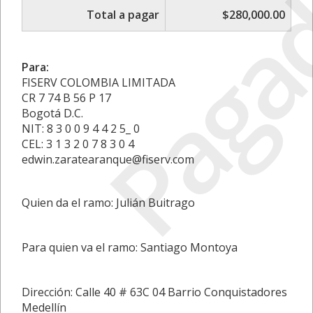
Paga
Total a pagar
$280,000.00
Para:
FISERV COLOMBIA LIMITADA
CR 7 74 B 56 P 17
Bogotá D.C.
NIT: 8 3 0 0 9 4 4 2 5_ 0
CEL: 3 1 3 2 0 7 8 3 0 4
edwin.zaratearanque@fiserv.com
Quien da el ramo: Julián Buitrago
Para quien va el ramo: Santiago Montoya
Dirección: Calle 40 # 63C 04 Barrio Conquistadores
Medellín