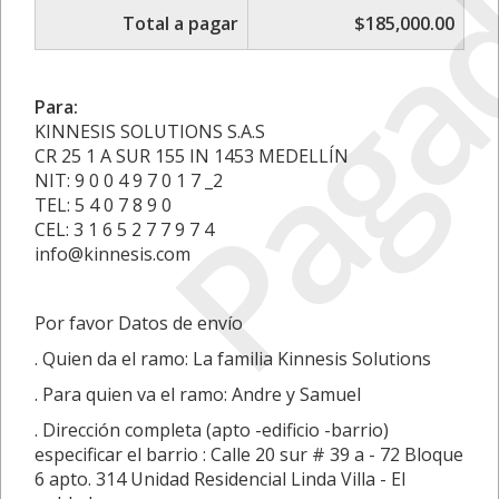
Paga
Total a pagar
$185,000.00
Para:
KINNESIS SOLUTIONS S.A.S
CR 25 1 A SUR 155 IN 1453 MEDELLÍN
NIT: 9 0 0 4 9 7 0 1 7 _2
TEL: 5 4 0 7 8 9 0
CEL: 3 1 6 5 2 7 7 9 7 4
info@kinnesis.com
Por favor Datos de envío
. Quien da el ramo: La familia Kinnesis Solutions
. Para quien va el ramo: Andre y Samuel
. Dirección completa (apto -edificio -barrio)
especificar el barrio : Calle 20 sur # 39 a - 72 Bloque
6 apto. 314 Unidad Residencial Linda Villa - El