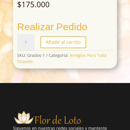
$
175.000
Realizar Pedido
Grados-
Añadir al carrito
1
cantidad
SKU:
Grados-1
Categoría:
Arreglos Para Toda
Ocasión
Siguenos en nuestras redes sociales y mantente